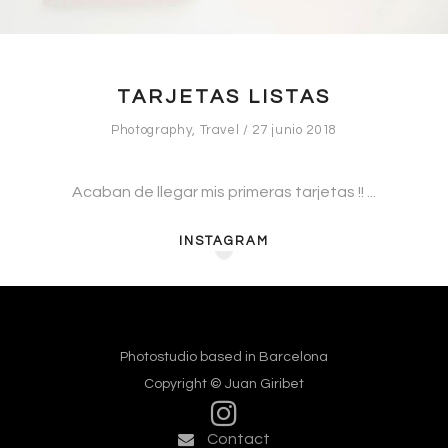
TARJETAS LISTAS
Photography
,
Travel
27 junio 2018
Acaban de llegar mis primeras tarjetas !!
INSTAGRAM
Photostudio based in Barcelona
Copyright © Juan Giribet
Contact